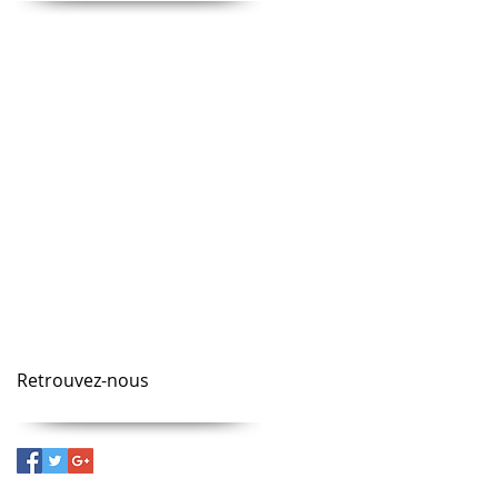
animation
animation entreprise
animation musicale
bar musical
blind test
chanson
cinema
clip
clip video
communication sonore
concept musical
concert
concours musical
convention
couleurs
dance
dance floor
danse
fiesta
fête
identité sonore
jeu musical
jeux olympiques
jukebox
marketing
musique d'entreprise
piqure
publicité
quiz
quiz musical
road show
titre musical
tokyo 2020
vaccin
video
événementiel musical
Retrouvez-nous