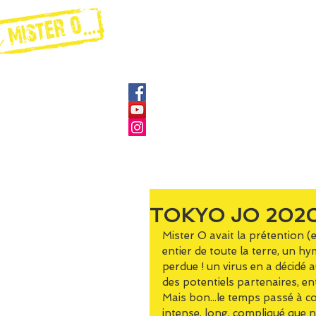
ÉVÉNEMENTIEL EN ENTREPRIS
TOKYO JO 2020.
Mister O avait la prétention 
entier de toute la terre, un 
perdue ! un virus en a décidé au
des potentiels partenaires, en
Mais bon...le temps passé à co
intense, long, compliqué que n