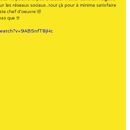
 sur les réseaux sociaux...tout çà pour à minima satisfaire 
este chef d'oeuvre 🤣
 pas que 🤘
/watch?v=9ABSnfT8jHc