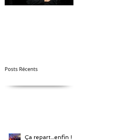
Petite piqure de
Mister O en
rappel !
concert...scène
centrale
Posts Récents
Ça repart...enfin !