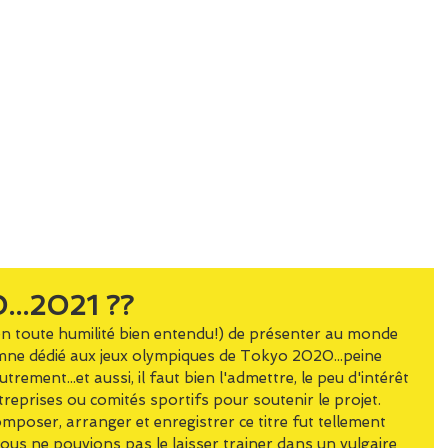
E
PRESTATIONS
MEDIAS
..2021 ??
(en toute humilité bien entendu!) de présenter au monde 
hymne dédié aux jeux olympiques de Tokyo 2020...peine 
trement...et aussi, il faut bien l'admettre, le peu d'intérêt 
treprises ou comités sportifs pour soutenir le projet.
mposer, arranger et enregistrer ce titre fut tellement 
ous ne pouvions pas le laisser trainer dans un vulgaire 