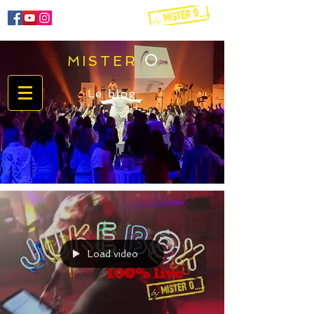
O
MISTER
06 60 51 72 51
Le blog
Load video