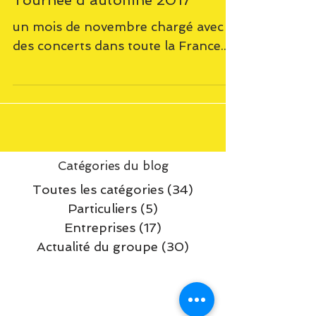
Tournée d'automne 2017
un mois de novembre chargé avec
des concerts dans toute la France...
Catégories du blog
Toutes les catégories
(34)
34 posts
Particuliers
(5)
5 posts
Entreprises
(17)
17 posts
Actualité du groupe
(30)
30 posts
Toute l'actu musicale et
les dates de concerts 2021
du groupe Mister O