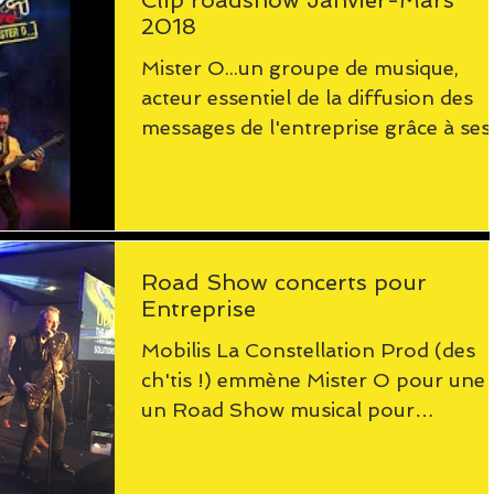
Clip roadshow Janvier-Mars
2018
Mister O...un groupe de musique,
acteur essentiel de la diffusion des
messages de l'entreprise grâce à ses
interventions lors d'une...
Road Show concerts pour
Entreprise
Mobilis La Constellation Prod (des
ch'tis !) emmène Mister O pour une
un Road Show musical pour
l'enseigne NORAUTO ! Tout le mois
de mars...