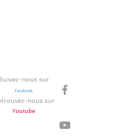
clip video
communication sonore
concept musical
concert
concours musical
convention
couleurs
dance
dance floor
danse
fiesta
fête
identité sonore
jeu musical
jeux olympiques
jukebox
marketing
musique d'entreprise
piqure
publicité
quiz
quiz musical
road show
titre musical
tokyo 2020
vaccin
video
événementiel musical
Suivez-nous sur
Facebook
trouvez-nous sur
Youtube