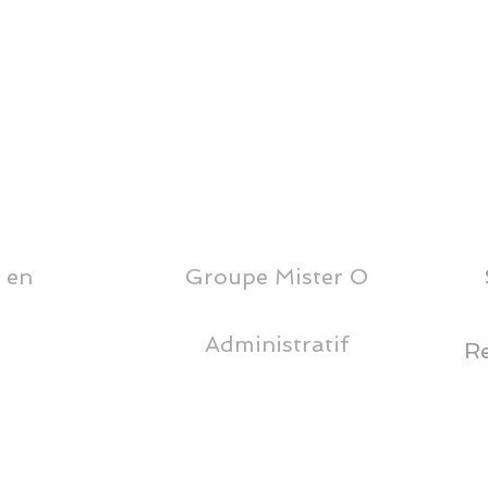
 en
Groupe Mister O
71, Bd Gouvion St Cyr, 75017 Paris
Administratif
Re
35 Le Merle Nord, 33720
ILLATS
06 60 51 72 51