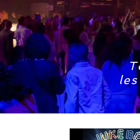
T
les