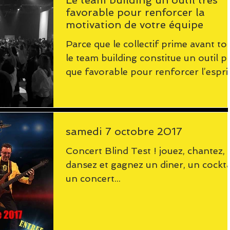
Le team building un outil très
favorable pour renforcer la
motivation de votre équipe
Parce que le collectif prime avant tou
le team building constitue un outil p
que favorable pour renforcer l’espri
d’équipe et la...
samedi 7 octobre 2017
Concert Blind Test ! jouez, chantez,
dansez et gagnez un diner, un cocktai
un concert...