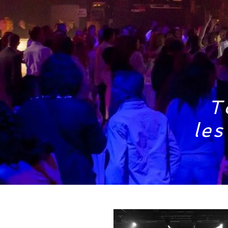
T
les