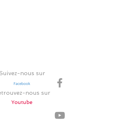
clip video
communication sonore
concept musical
concert
concours musical
convention
couleurs
dance
dance floor
danse
fiesta
fête
identité sonore
jeu musical
jeux olympiques
jukebox
marketing
musique d'entreprise
piqure
publicité
quiz
quiz musical
road show
titre musical
tokyo 2020
vaccin
video
événementiel musical
Suivez-nous sur
Facebook
trouvez-nous sur
Youtube