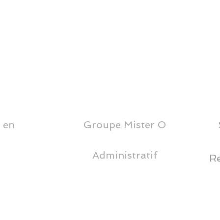
 en
Groupe Mister O
71, Bd Gouvion St Cyr, 75017 Paris
Administratif
Re
35 Le Merle Nord, 33720
ILLATS
06 60 51 72 51