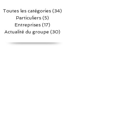
Toutes les catégories
(34)
34 posts
Particuliers
(5)
5 posts
t,
Entreprises
(17)
17 posts
lus
Actualité du groupe
(30)
30 posts
t
l,