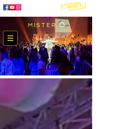
O
MISTER
06 60 51 72 51
Le blog