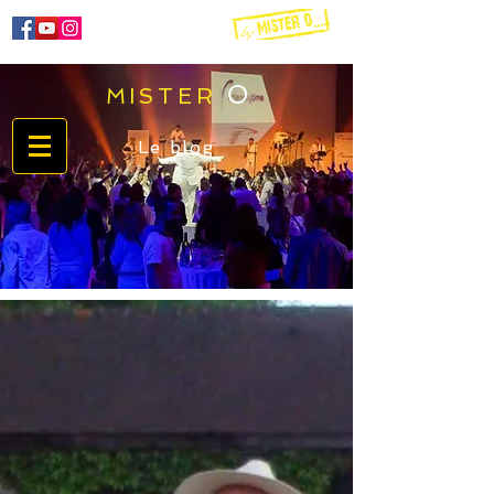
O
MISTER
06 60 51 72 51
Le blog