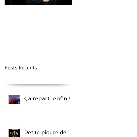
Petite piqure de
Mister O en
rappel !
concert...scène
centrale
Posts Récents
Ça repart...enfin !
Petite piqure de