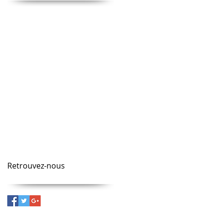
animation
animation entreprise
animation musicale
bar musical
blind test
chanson
cinema
clip
clip video
communication sonore
concept musical
concert
concours musical
convention
couleurs
dance
dance floor
danse
fiesta
fête
identité sonore
jeu musical
jeux olympiques
jukebox
marketing
musique d'entreprise
piqure
publicité
quiz
quiz musical
road show
titre musical
tokyo 2020
vaccin
video
événementiel musical
Retrouvez-nous