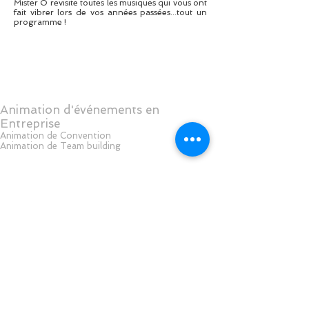
Mister O revisite toutes les musiques qui vous ont
fait vibrer lors de vos années passées...tout un
programme !
Animation d'événements en
Entreprise
Animation de Convention
Animation de Team building
Groupe Mister O
71, Bd Gouvion St Cyr, 75017 Paris
Administratif
35 Le Merle Nord, 33720 ILLATS
06 60 51 72 51
Suivez-nous sur
Facebook