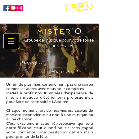
O
MISTER
06 60 51 72 51
Groupe de musique pour votre soirée
d'anniversaire
Happy...
...Music day !
Un an de plus mais certainement pas une soirée
comme les autres avec nous pour complices...
Mettez à profit nos 18 années d'expérience de
mise en musique d’événements professionnels
pour faire de cette soirée
LA
soirée...
Chaque moment fort de nos vies est associé de
manière inconsciente ou non à une musique ou
à une chanson.
C'est exactement cette rétrospective qui sera
notre fil conducteur quand nous aurons gagné
votre confiance. Une prestation clef en main
pour profiter de la fête...